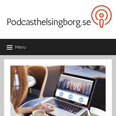
Skip
to
content
Podcasthelsingborg.se
Menu