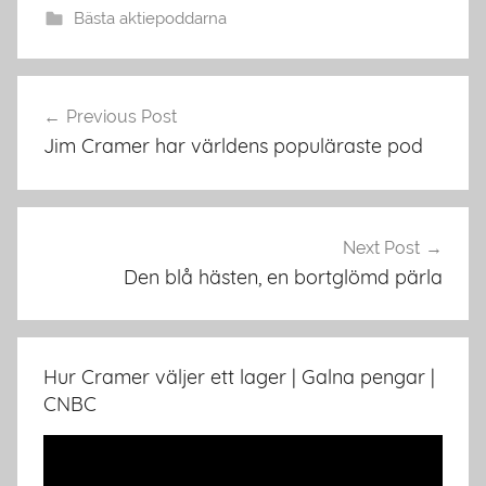
Bästa aktiepoddarna
Post
Previous Post
navigation
Jim Cramer har världens populäraste pod
Next Post
Den blå hästen, en bortglömd pärla
Hur Cramer väljer ett lager | Galna pengar |
CNBC
Video
Player